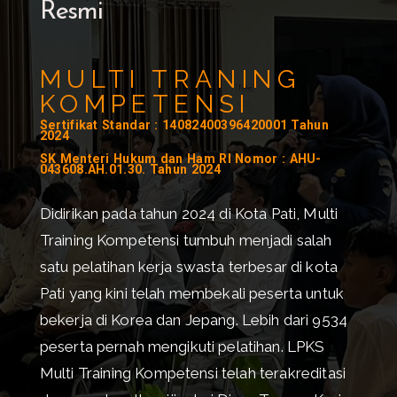
Resmi
MULTI TRANING
KOMPETENSI
Sertifikat Standar : 14082400396420001 Tahun
2024
SK Menteri Hukum dan Ham RI Nomor : AHU-
043608.AH.01.30. Tahun 2024
Didirikan pada tahun 2024 di Kota Pati, Multi
Training Kompetensi tumbuh menjadi salah
satu pelatihan kerja swasta terbesar di kota
Pati yang kini telah membekali peserta untuk
bekerja di Korea dan Jepang. Lebih dari 9534
peserta pernah mengikuti pelatihan.
LPKS
Multi Training Kompetensi telah terakreditasi